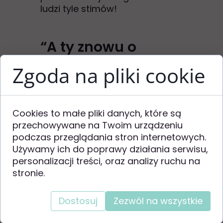
ludzi tyle stimów!
“A ty znowu o
kotach, znalazłabyś
Zgoda na pliki cookie
sobie nowe hobby.”
Fascynacje i głębokie
Cookies to małe pliki danych, które są
zainteresowania są bardzo
przechowywane na Twoim urządzeniu
częste u osób autystycznych.
podczas przeglądania stron internetowych.
Czasem oddanie się im to też
Używamy ich do poprawy działania serwisu,
świetny sposób na regulacje
personalizacji treści, oraz analizy ruchu na
emocji.
stronie.
“Ty nie masz tak
Dostosuj
Zezwól na wszystkie
źle, mój kuzyn ma